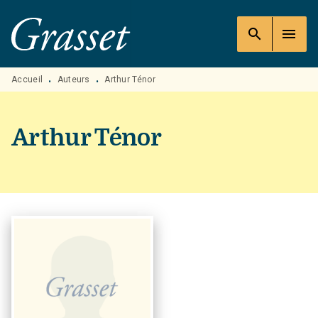
MENU
RECHERCHE
CONTENU
search
menu
PIED DE PAGE
Accueil
Auteurs
Arthur Ténor
•
•
Arthur Ténor