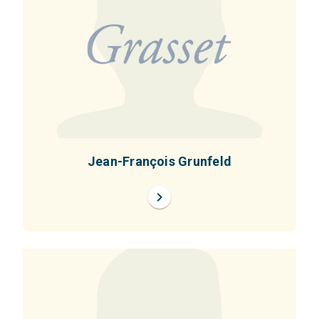
Jean-François Grunfeld
chevron_right