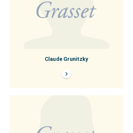
Claude Grunitzky
chevron_right