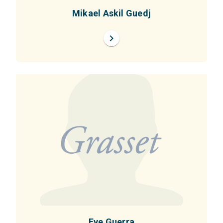
Mikael Askil Guedj
chevron_right
Eve Guerra