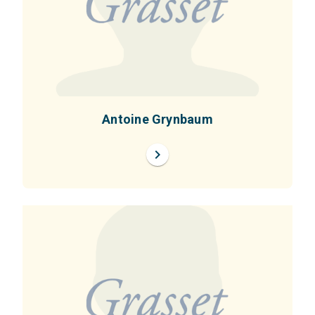
Antoine Grynbaum
chevron_right