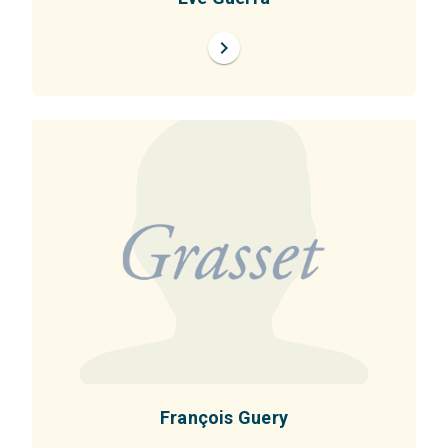
chevron_right
François Guery