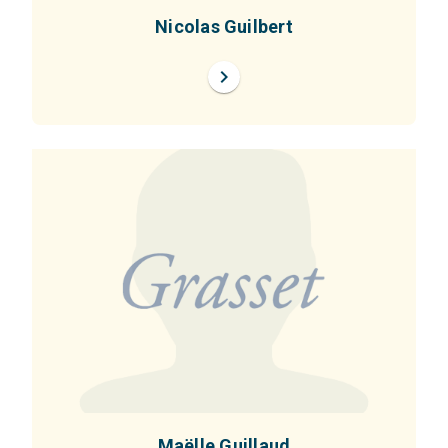
Nicolas Guilbert
chevron_right
Maëlle Guillaud