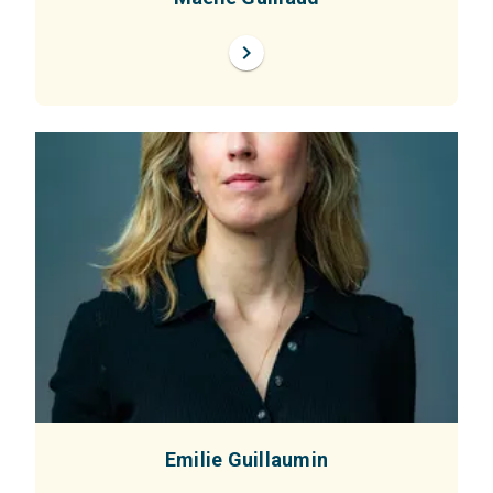
chevron_right
Emilie Guillaumin