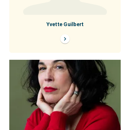
Yvette Guilbert
chevron_right