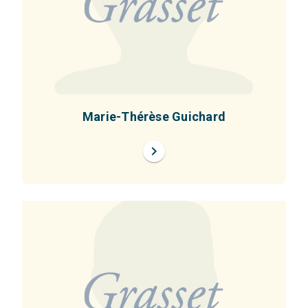
Marie-Thérèse Guichard
chevron_right