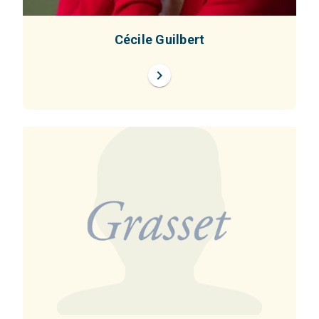
Cécile Guilbert
chevron_right