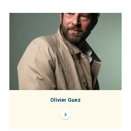
Olivier Guez
chevron_right