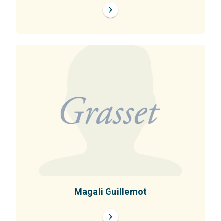
chevron_right
Magali Guillemot
chevron_right