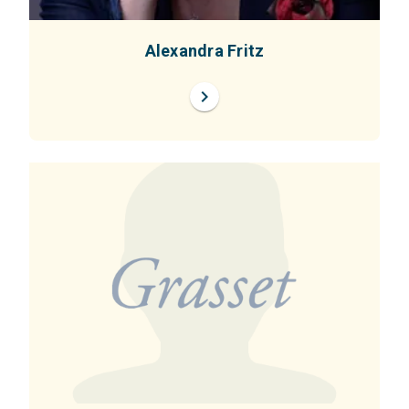
Alexandra Fritz
chevron_right