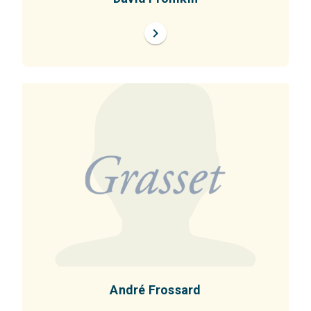
chevron_right
André Frossard