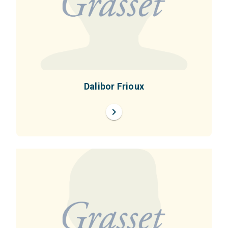
Dalibor Frioux
chevron_right