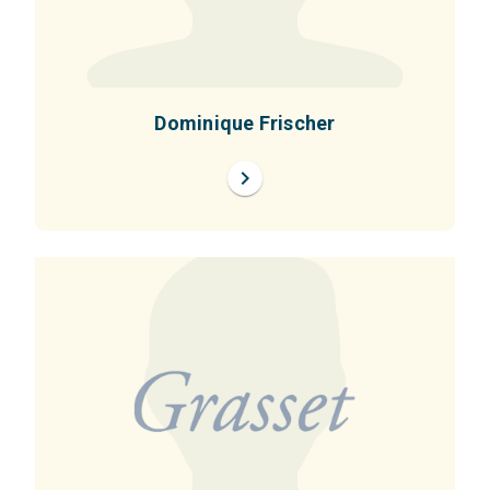
Dominique Frischer
chevron_right