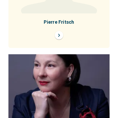
Pierre Fritsch
chevron_right