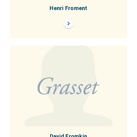
Henri Froment
chevron_right
David Fromkin