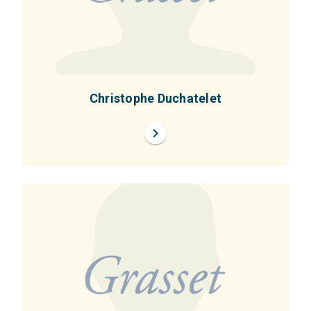
Christophe Duchatelet
chevron_right