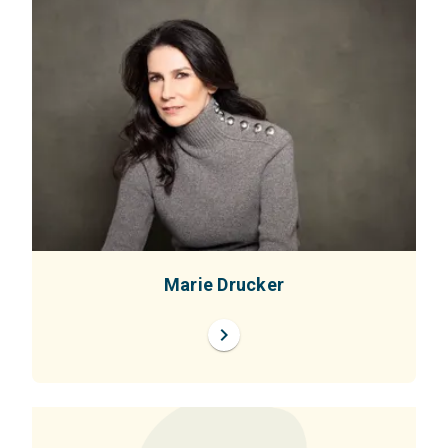
Marie Drucker
chevron_right