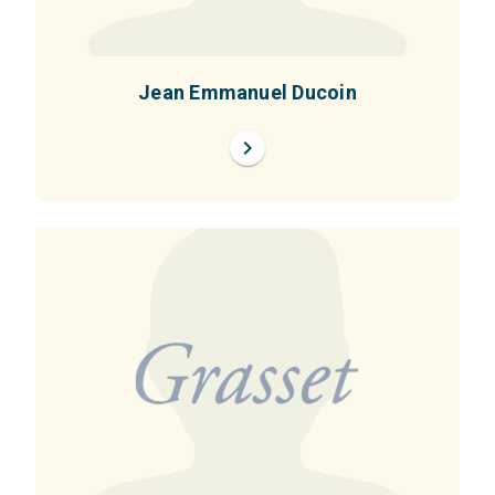
Jean Emmanuel Ducoin
chevron_right