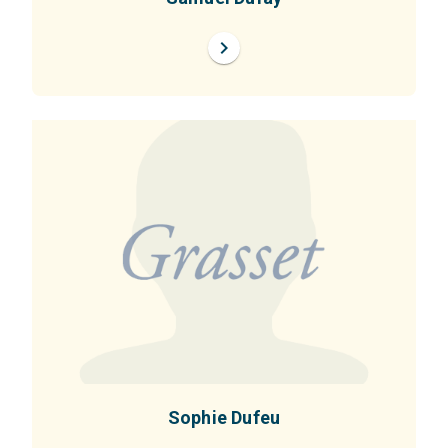
chevron_right
Sophie Dufeu