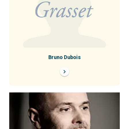
Bruno Dubois
chevron_right