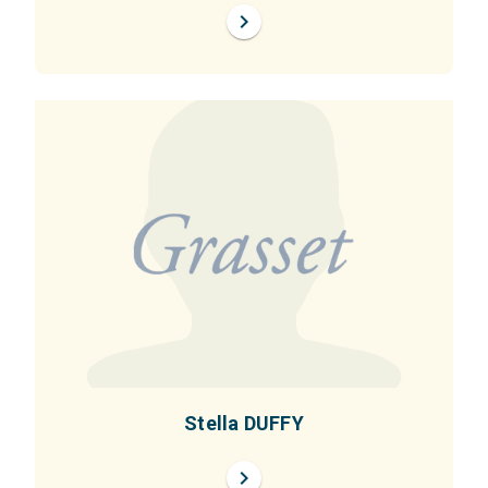
chevron_right
Stella DUFFY
chevron_right