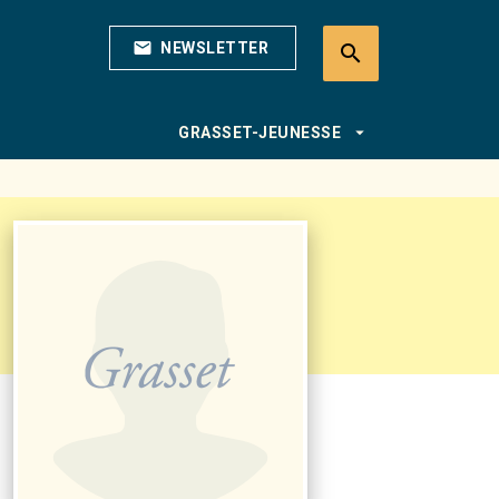
mail
NEWSLETTER
search
search
arrow_drop_down
GRASSET-JEUNESSE