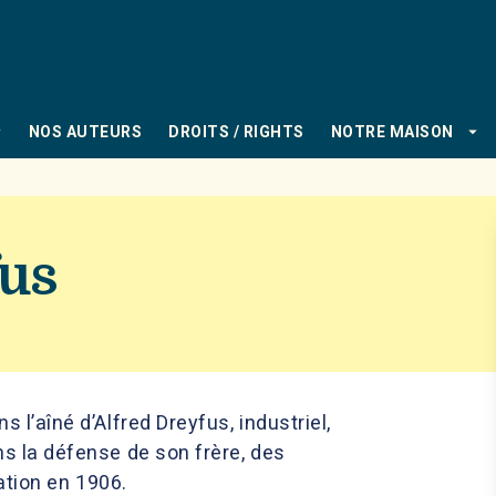
PIED DE PAGE
_down
arrow_drop_down
NOS AUTEURS
DROITS / RIGHTS
NOTRE MAISON
fus
 l’aîné d’Alfred Dreyfus, industriel,
s la défense de son frère, des
tation en 1906.