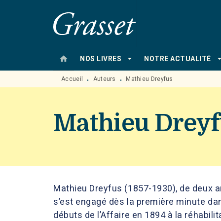
MENU
RECHERCHE
CONTENU
home
arrow_drop_down
arrow_drop
NOS LIVRES
NOTRE ACTUALITÉ
Accueil
Auteurs
Mathieu Dreyfus
•
•
Mathieu Drey
Mathieu Dreyfus (1857-1930), de deux ans
s’est engagé dès la première minute dan
débuts de l’Affaire en 1894 à la réhabili