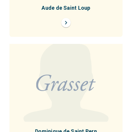
Aude de Saint Loup
chevron_right
Dominique de Saint Pern