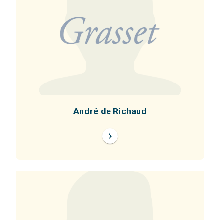
André de Richaud
chevron_right