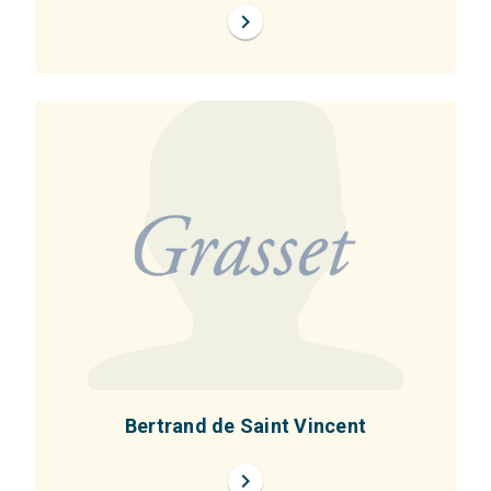
chevron_right
Bertrand de Saint Vincent
chevron_right