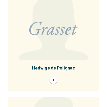
Hedwige de Polignac
chevron_right