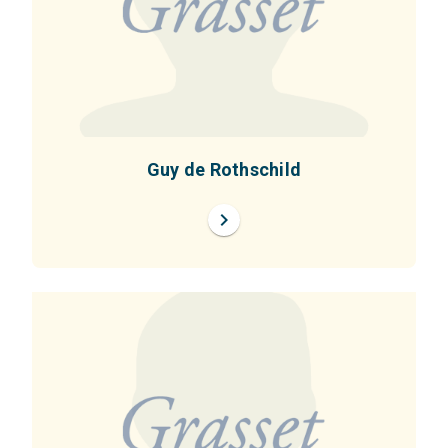
Guy de Rothschild
chevron_right