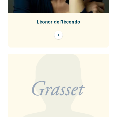
Léonor de Récondo
chevron_right