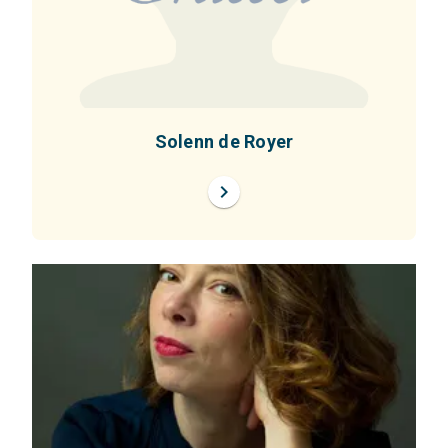
Solenn de Royer
chevron_right