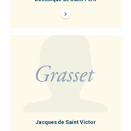
chevron_right
Jacques de Saint Victor