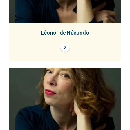
Léonor de Récondo
chevron_right