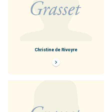
Christine de Rivoyre
chevron_right