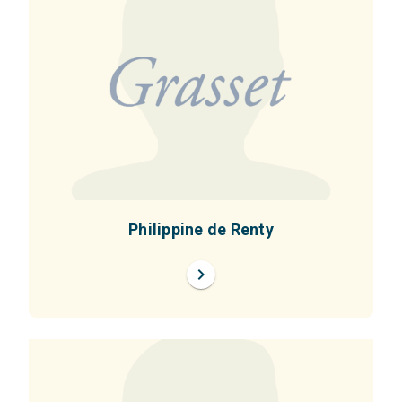
Philippine de Renty
chevron_right