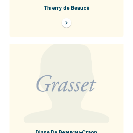
Thierry de Beaucé
chevron_right
Diane De Beauvau-Craon