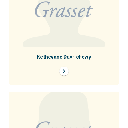
Kéthévane Davrichewy
chevron_right