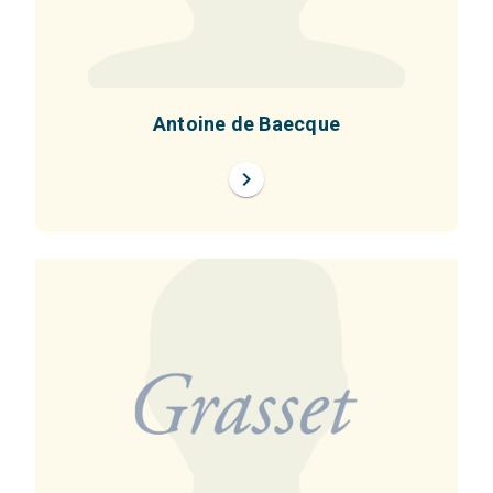
Antoine de Baecque
chevron_right