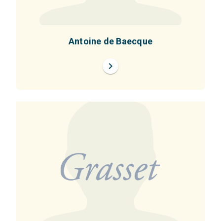
Antoine de Baecque
chevron_right