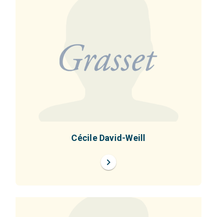
Cécile David-Weill
chevron_right