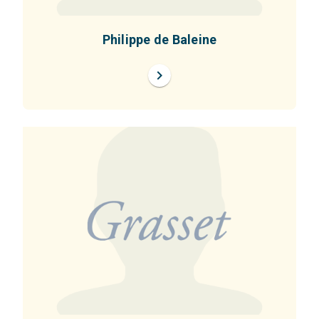
Philippe de Baleine
chevron_right