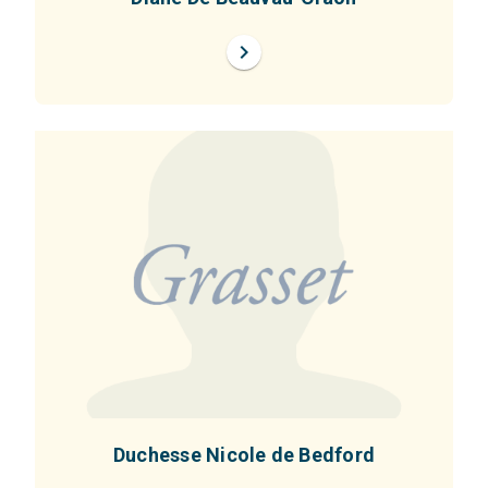
chevron_right
Duchesse Nicole de Bedford