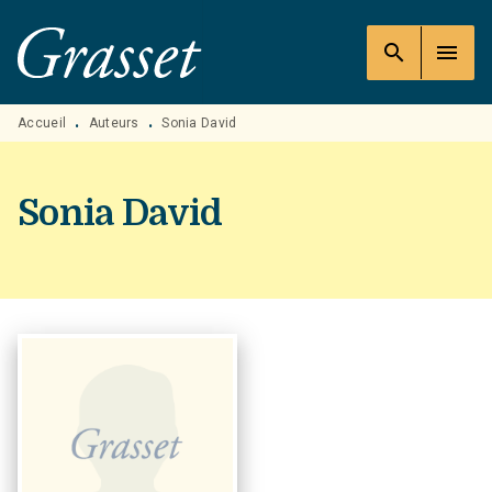
MENU
RECHERCHE
CONTENU
search
menu
PIED DE PAGE
Accueil
Auteurs
Sonia David
•
•
Sonia David