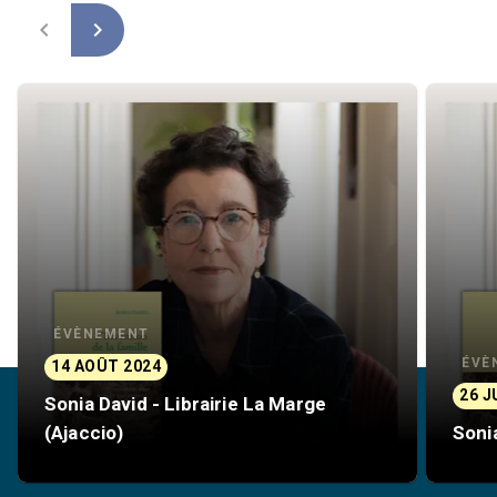
navigate_before
navigate_next
ÉVÈNEMENT
ÉVÈ
14 AOÛT 2024
26 J
Sonia David - Librairie La Marge
(Ajaccio)
Sonia