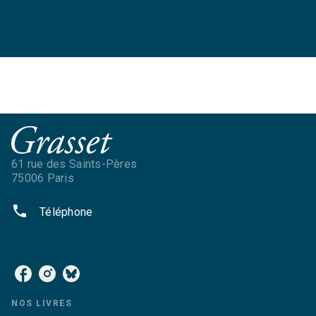
61 rue des Saints-Pères
75006 Paris
phone
Téléphone
NOS RÉSEAUX
NOS LIVRES