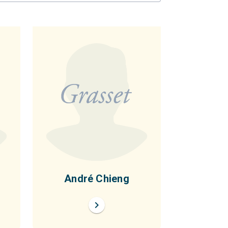
u
André Chieng
chevron_right