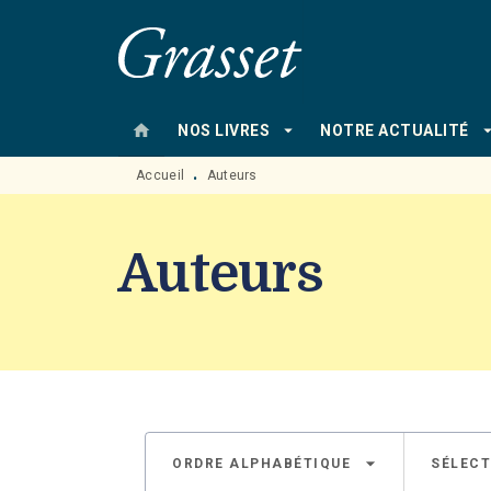
MENU
RECHERCHE
CONTENU
home
arrow_drop_down
arrow_drop
NOS LIVRES
NOTRE ACTUALITÉ
Accueil
Auteurs
•
Auteurs
arrow_drop_down
ORDRE ALPHABÉTIQUE
SÉLECT