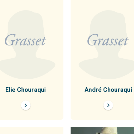
Elie Chouraqui
André Chouraqui
chevron_right
chevron_right