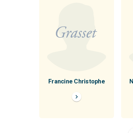
Francine Christophe
N
chevron_right