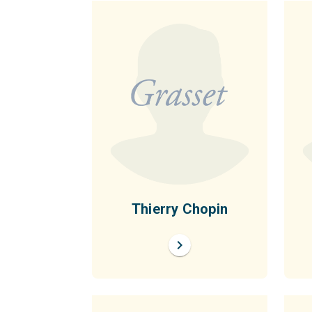
Thierry Chopin
chevron_right