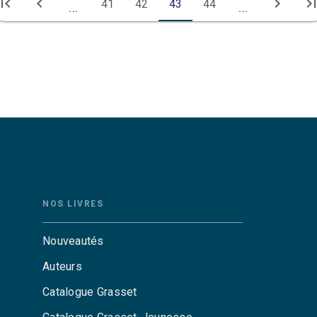
irst_page
chevron_left
chevron_right
last_pa
41
42
43
44
...
...
NOS LIVRES
Nouveautés
Auteurs
Catalogue Grasset