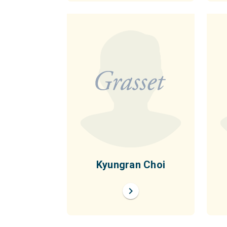
Kyungran Choi
chevron_right