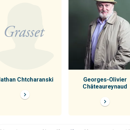
athan Chtcharanski
Georges-Olivier
Châteaureynaud
chevron_right
chevron_right