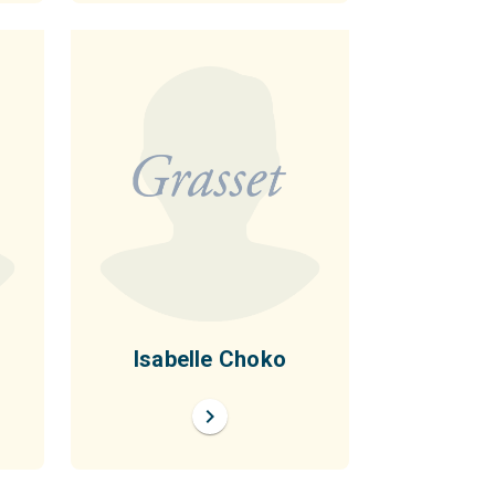
Isabelle Choko
chevron_right