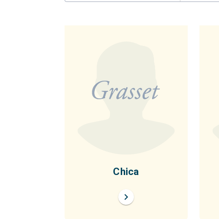
Chica
chevron_right