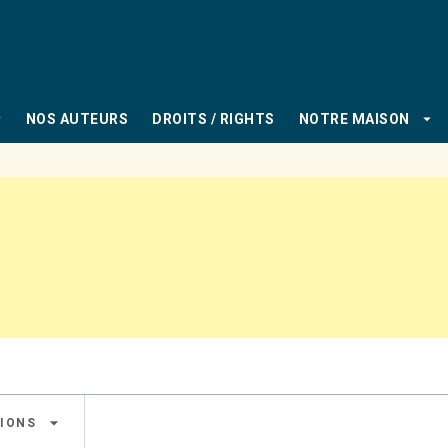
PIED DE PAGE
_down
arrow_drop_down
NOS AUTEURS
DROITS / RIGHTS
NOTRE MAISON
arrow_drop_down
IONS