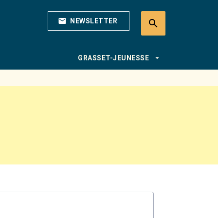
mail
NEWSLETTER
search
search
arrow_drop_down
GRASSET-JEUNESSE