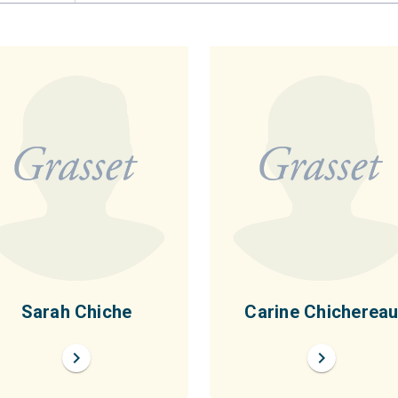
Sarah Chiche
Carine Chicherea
chevron_right
chevron_right