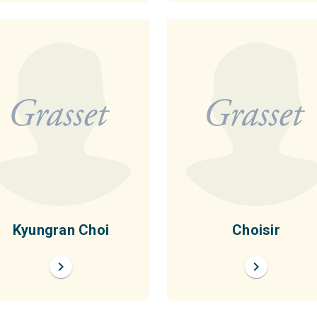
Kyungran Choi
Choisir
chevron_right
chevron_right