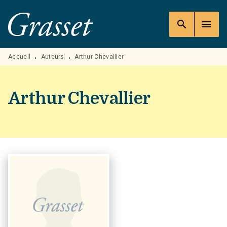
MENU
RECHERCHE
CONTENU
search
menu
PIED DE PAGE
Accueil
Auteurs
Arthur Chevallier
•
•
Arthur Chevallier