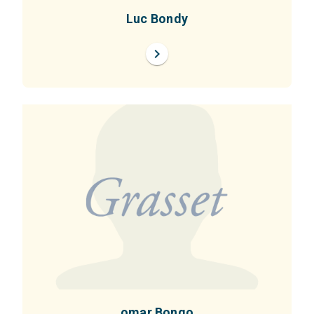
Luc Bondy
chevron_right
omar Bongo