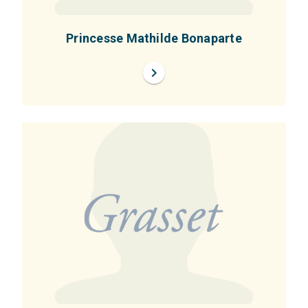
Princesse Mathilde Bonaparte
chevron_right