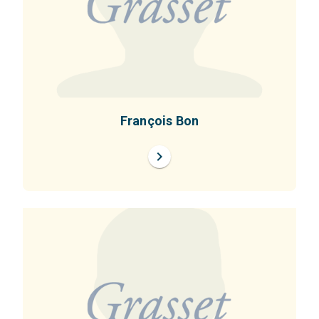
François Bon
chevron_right