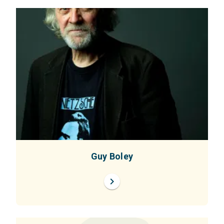
Guy Boley
chevron_right