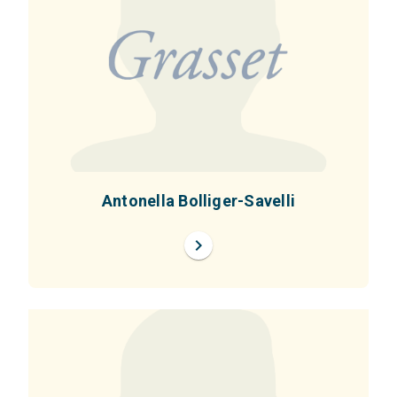
Antonella Bolliger-Savelli
chevron_right