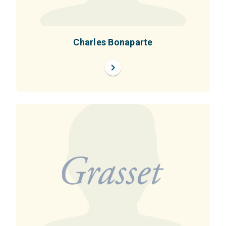
Charles Bonaparte
chevron_right