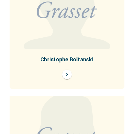
Christophe Boltanski
chevron_right