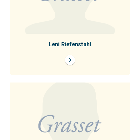
Leni Riefenstahl
chevron_right