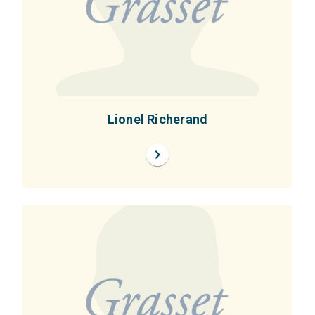
Lionel Richerand
chevron_right