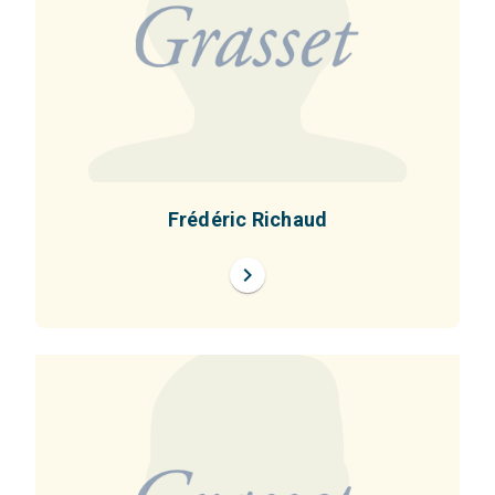
Frédéric Richaud
chevron_right