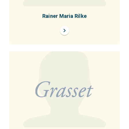
Rainer Maria Rilke
chevron_right