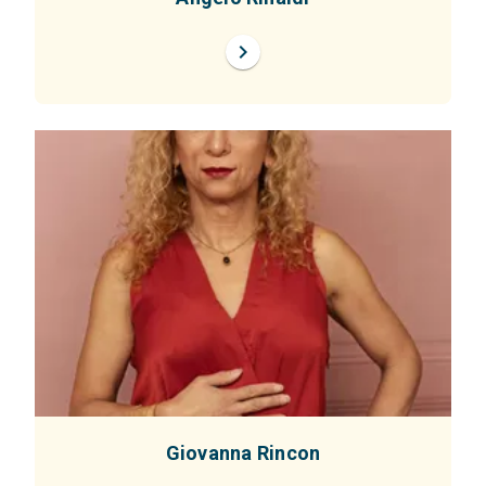
chevron_right
Giovanna Rincon