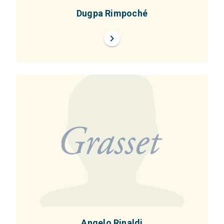
Dugpa Rimpoché
chevron_right
Angelo Rinaldi