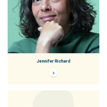
Jennifer Richard
chevron_right