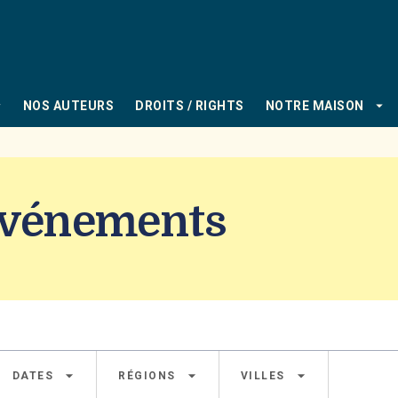
PIED DE PAGE
_down
arrow_drop_down
NOS AUTEURS
DROITS / RIGHTS
NOTRE MAISON
 Événements
arrow_drop_down
arrow_drop_down
arrow_drop_down
DATES
RÉGIONS
VILLES