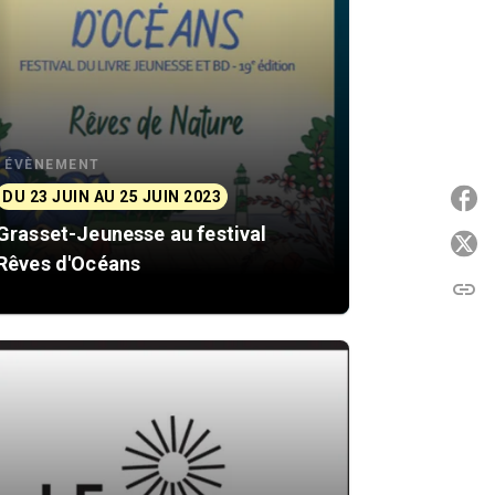
ÉVÈNEMENT
DU 23 JUIN AU 25 JUIN 2023
P
Grasset-Jeunesse au festival
P
Rêves d'Océans
link
C