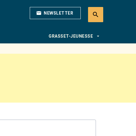
mail
NEWSLETTER
search
search
arrow_drop_down
GRASSET-JEUNESSE