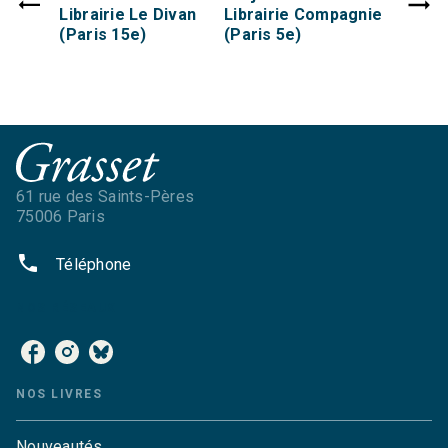
Librairie Le Divan
Librairie Compagnie
(Paris 15e)
(Paris 5e)
61 rue des Saints-Pères
75006 Paris
phone
Téléphone
NOS RÉSEAUX
NOS LIVRES
Nouveautés