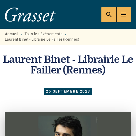
MENU
RECHERCHE
CONTENU
search
menu
PIED DE PAGE
Accueil
Tous les événements
•
•
Laurent Binet - Librairie Le Failler (Rennes)
Laurent Binet - Librairie Le
Failler (Rennes)
25 SEPTEMBRE 2023