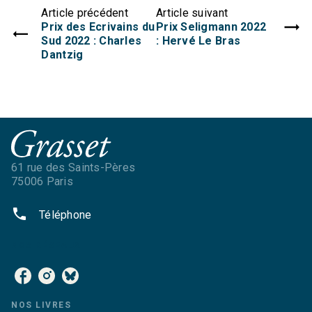
Article précédent
Article suivant
Prix des Ecrivains du
Prix Seligmann 2022
Sud 2022 : Charles
: Hervé Le Bras
Dantzig
61 rue des Saints-Pères
75006 Paris
phone
Téléphone
NOS RÉSEAUX
NOS LIVRES