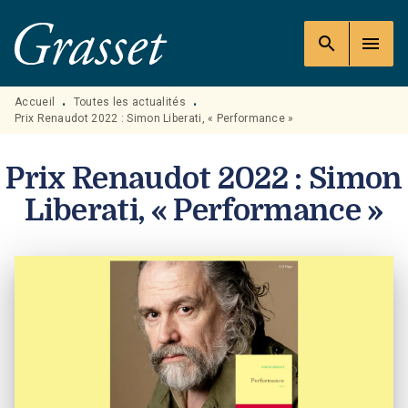
MENU
RECHERCHE
CONTENU
search
menu
PIED DE PAGE
Accueil
Toutes les actualités
•
•
Prix Renaudot 2022 : Simon Liberati, « Performance »
Prix Renaudot 2022 : Simon
Liberati, « Performance »