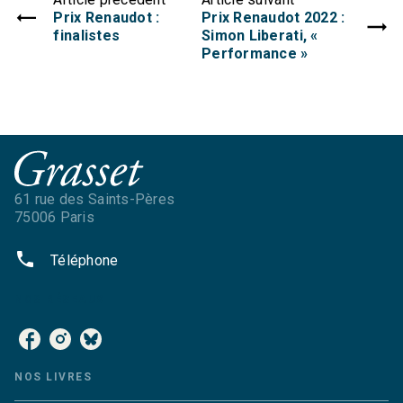
Prix Renaudot :
Prix Renaudot 2022 :
finalistes
Simon Liberati, «
Performance »
61 rue des Saints-Pères
75006 Paris
phone
Téléphone
NOS RÉSEAUX
NOS LIVRES