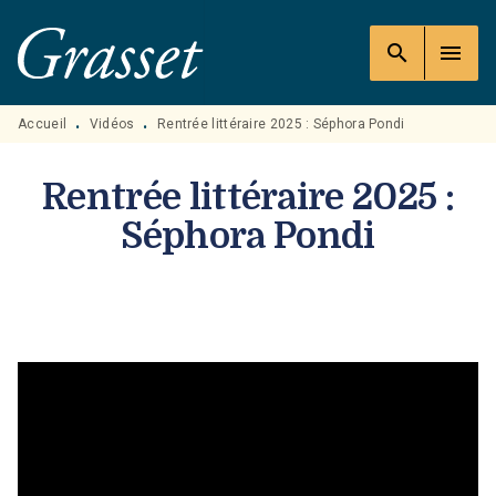
MENU
RECHERCHE
CONTENU
search
menu
PIED DE PAGE
Accueil
Vidéos
Rentrée littéraire 2025 : Séphora Pondi
•
•
Rentrée littéraire 2025 :
Séphora Pondi