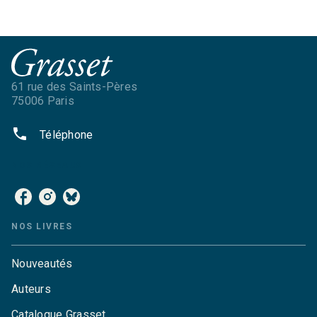
61 rue des Saints-Pères
75006 Paris
phone
Téléphone
NOS RÉSEAUX
NOS LIVRES
Nouveautés
Auteurs
Catalogue Grasset