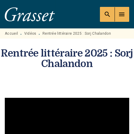
MENU
RECHERCHE
CONTENU
search
menu
PIED DE PAGE
Accueil
Vidéos
Rentrée littéraire 2025 : Sorj Chalandon
•
•
Rentrée littéraire 2025 : Sorj
Chalandon