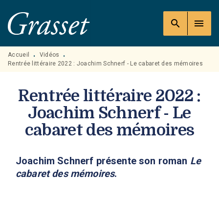
MENU
RECHERCHE
CONTENU
search
menu
PIED DE PAGE
Accueil
Vidéos
•
•
Rentrée littéraire 2022 : Joachim Schnerf - Le cabaret des mémoires
Rentrée littéraire 2022 :
Joachim Schnerf - Le
cabaret des mémoires
Joachim Schnerf présente son roman
Le
cabaret des mémoires
.