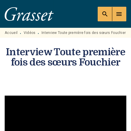
MENU
RECHERCHE
CONTENU
search
menu
PIED DE PAGE
Accueil
Vidéos
Interview Toute première fois des sœurs Fouchier
•
•
Interview Toute première
fois des sœurs Fouchier