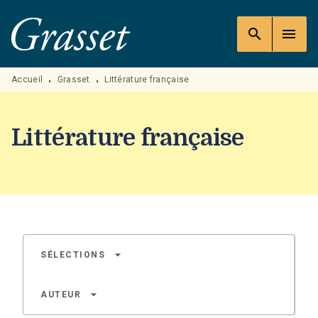
MENU
RECHERCHE
CONTENU
search
menu
PIED DE PAGE
Accueil
Grasset
Littérature française
•
•
Littérature française
arrow_drop_down
SÉLECTIONS
arrow_drop_down
AUTEUR