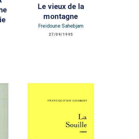
t
Le vieux de la
ine
montagne
ie
Freidoune Sahebjam
27/09/1995