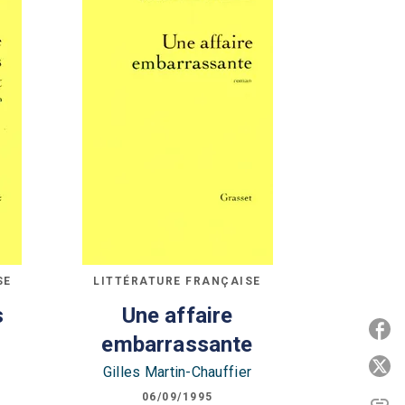
SE
LITTÉRATURE FRANÇAISE
s
Une affaire
P
embarrassante
P
Gilles Martin-Chauffier
06/09/1995
link
C