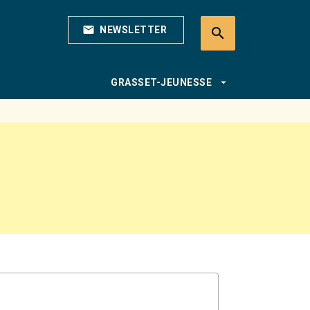
mail
NEWSLETTER
search
search
arrow_drop_down
GRASSET-JEUNESSE