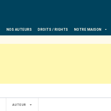
PIED DE PAGE
_down
arrow_drop_down
NOS AUTEURS
DROITS / RIGHTS
NOTRE MAISON
own
arrow_drop_down
AUTEUR