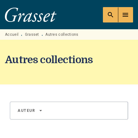
MENU
RECHERCHE
CONTENU
search
menu
PIED DE PAGE
Accueil
Grasset
Autres collections
•
•
Autres collections
arrow_drop_down
AUTEUR