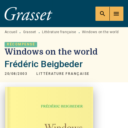
MENU
RECHERCHE
CONTENU
search
menu
PIED DE PAGE
Accueil
Grasset
Littérature française
Windows on the world
•
•
•
RÉCOMPENSÉ
Windows on the world
Frédéric Beigbeder
20/08/2003
LITTÉRATURE FRANÇAISE