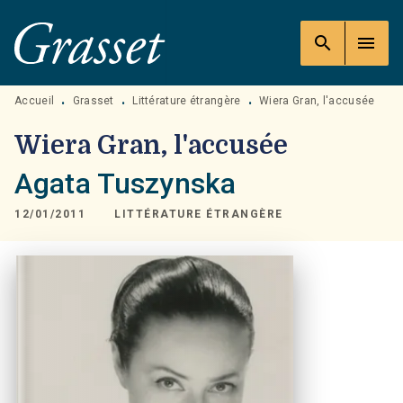
MENU
RECHERCHE
CONTENU
search
menu
PIED DE PAGE
Accueil
Grasset
Littérature étrangère
Wiera Gran, l'accusée
•
•
•
Wiera Gran, l'accusée
Agata Tuszynska
12/01/2011
LITTÉRATURE ÉTRANGÈRE