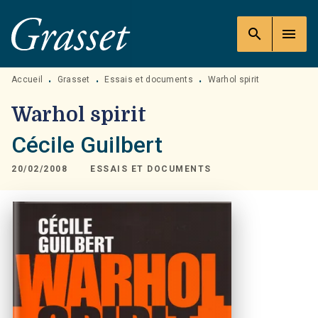
MENU
RECHERCHE
CONTENU
search
menu
PIED DE PAGE
Accueil
Grasset
Essais et documents
Warhol spirit
•
•
•
Warhol spirit
Cécile Guilbert
20/02/2008
ESSAIS ET DOCUMENTS