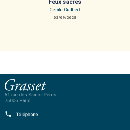
Feux sacrés
Cécile Guilbert
03/09/2025
61 rue des Saints-Pères
75006 Paris
phone
Téléphone
NOS RÉSEAUX