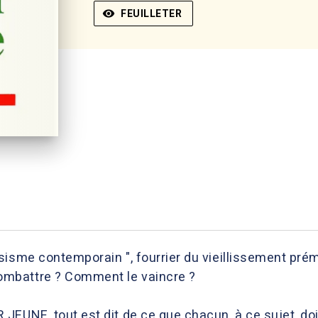
visibility
FEUILLETER
sisme contemporain ", fourrier du vieillissement p
mbattre ? Comment le vaincre ?
EUNE, tout est dit de ce que chacun, à ce sujet, doit