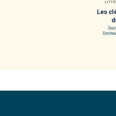
LITT
Les cl
d
Doc
Docteu