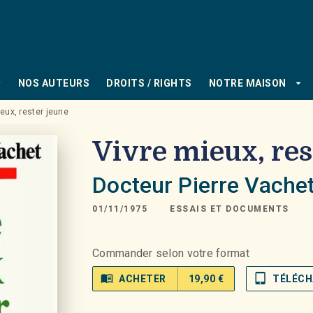
PIED DE PAGE
_down
arrow_drop_down
NOS AUTEURS
DROITS / RIGHTS
NOTRE MAISON
eux, rester jeune
Vivre mieux, res
Docteur Pierre Vache
01/11/1975
ESSAIS ET DOCUMENTS
Commander selon votre format
menu_book
tablet_mac
ACHETER
19,90 €
TÉLÉCH