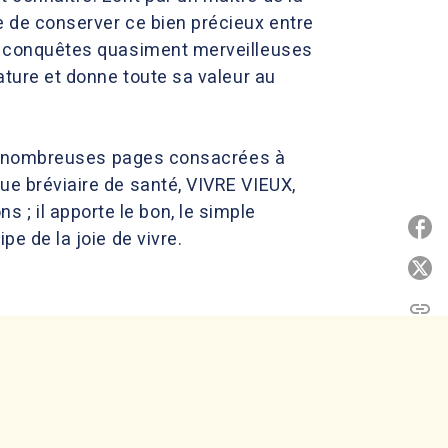
re de conserver ce bien précieux entre
les conquêtes quasiment merveilleuses
Nature et donne toute sa valeur au
 très nombreuses pages consacrées à
que bréviaire de santé, VIVRE VIEUX,
; il apporte le bon, le simple
P
pe de la joie de vivre.
P
link
C