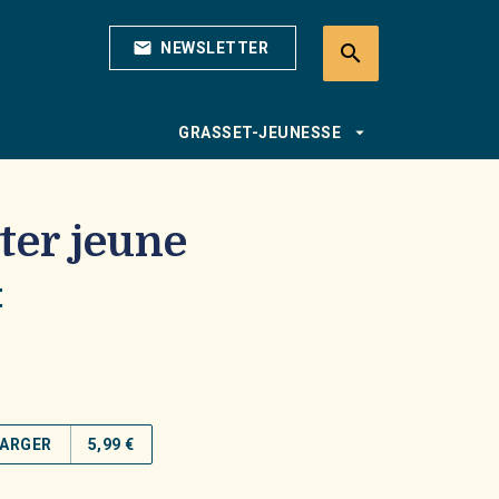
mail
NEWSLETTER
search
search
arrow_drop_down
GRASSET-JEUNESSE
ter jeune
t
ARGER
5,99 €