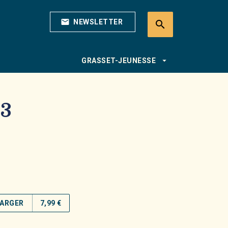
mail
NEWSLETTER
search
search
arrow_drop_down
GRASSET-JEUNESSE
 3
ARGER
7,99 €