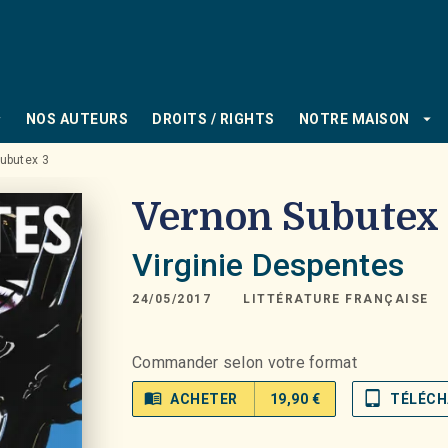
PIED DE PAGE
_down
arrow_drop_down
NOS AUTEURS
DROITS / RIGHTS
NOTRE MAISON
ubutex 3
Vernon Subutex
Virginie Despentes
24/05/2017
LITTÉRATURE FRANÇAISE
Commander selon votre format
menu_book
tablet_mac
ACHETER
19,90 €
TÉLÉCH