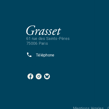
61 rue des Saints-Pères
75006 Paris
phone
Téléphone
NOS RÉSEAUX
Mentions légales