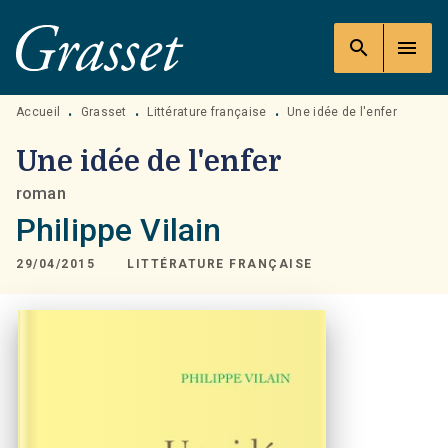
MENU
RECHERCHE
CONTENU
search
menu
PIED DE PAGE
Accueil
Grasset
Littérature française
Une idée de l'enfer
•
•
•
Une idée de l'enfer
roman
Philippe Vilain
29/04/2015
LITTÉRATURE FRANÇAISE