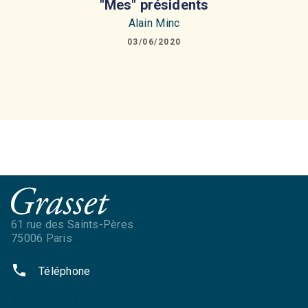
"Mes" présidents
Alain Minc
03/06/2020
61 rue des Saints-Pères
75006 Paris
phone
Téléphone
NOS RÉSEAUX