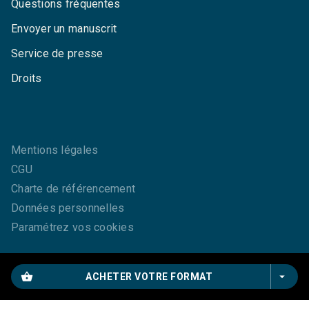
Questions fréquentes
Envoyer un manuscrit
Service de presse
Droits
Mentions légales
CGU
Charte de référencement
Données personnelles
Paramétrez vos cookies
shopping_basket
arrow_drop_down
ACHETER VOTRE FORMAT
GRASSET© 2026