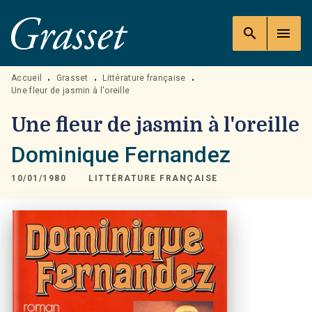
MENU
RECHERCHE
CONTENU
search
menu
PIED DE PAGE
Accueil
Grasset
Littérature française
•
•
•
Une fleur de jasmin à l'oreille
Une fleur de jasmin à l'oreille
Dominique Fernandez
10/01/1980
LITTÉRATURE FRANÇAISE