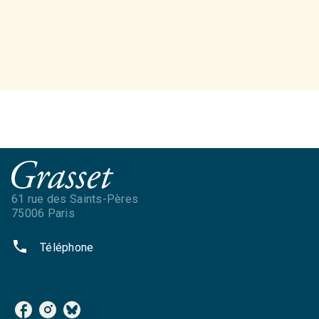
61 rue des Saints-Pères
75006 Paris
phone
Téléphone
NOS RÉSEAUX