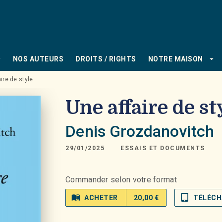
PIED DE PAGE
_down
arrow_drop_down
NOS AUTEURS
DROITS / RIGHTS
NOTRE MAISON
ire de style
Une affaire de st
Denis Grozdanovitch
29/01/2025
ESSAIS ET DOCUMENTS
Commander selon votre format
menu_book
tablet_mac
ACHETER
20,00 €
TÉLÉCH