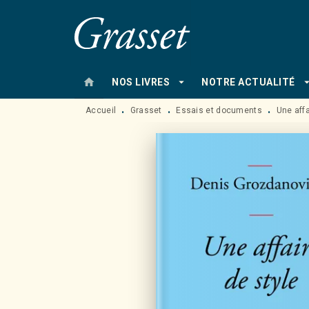
MENU
RECHERCHE
CONTENU
home
arrow_drop_down
arrow_drop
NOS LIVRES
NOTRE ACTUALITÉ
Accueil
Grasset
Essais et documents
Une affa
•
•
•