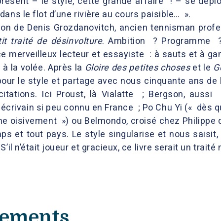
résent – le style, cette grande affaire ! – se déplo
ans le flot d’une rivière au cours paisible… ».
tion de Denis Grozdanovitch, ancien tennisman profe
it traité de désinvolture
. Ambition ? Programme 
e merveilleux lecteur et essayiste : à sauts et à gam
 à la volée. Après la
Gloire des petites choses
et le
G
pour le style et partage avec nous cinquante ans de l
citations. Ici Proust, là Vialatte ; Bergson, aus
 écrivain si peu connu en France ; Po Chu Yi (« dès q
nne oisivement ») ou Belmondo, croisé chez Philippe 
mps et tout pays. Le style singularise et nous saisit
’il n’était joueur et gracieux, ce livre serait un trai
nements