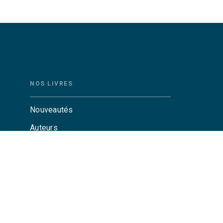
NOS LIVRES
Nouveautés
Auteurs
Catalogue Grasset
Catalogue Grasset-Jeunesse
Actualités
Agenda