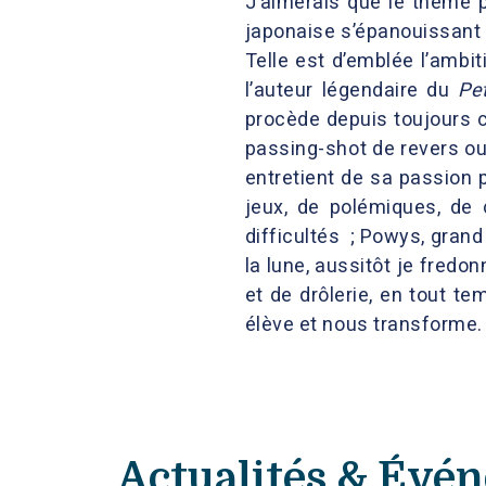
J’aimerais que le thème p
japonaise s’épanouissant d
Telle est d’emblée l’ambi
l’auteur légendaire du
Pet
procède depuis toujours c
passing-shot de revers ou
entretient de sa passion 
jeux, de polémiques, de 
difficultés ; Powys, grand
la lune, aussitôt je fredo
et de drôlerie, en tout te
élève et nous transforme. S
Actualités & Évé