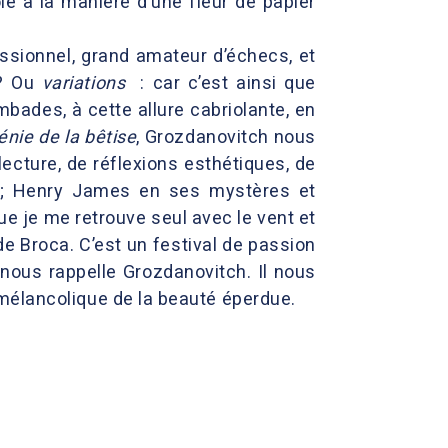
ie à la manière d’une fleur de papier
ssionnel, grand amateur d’échecs, et
? Ou
variations
: car c’est ainsi que
bades, à cette allure cabriolante, en
énie de la bêtise
, Grozdanovitch nous
ecture, de réflexions esthétiques, de
si ; Henry James en ses mystères et
ue je me retrouve seul avec le vent et
de Broca. C’est un festival de passion
, nous rappelle Grozdanovitch. Il nous
té mélancolique de la beauté éperdue.