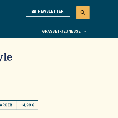
mail
NEWSLETTER
search
search
arrow_drop_down
GRASSET-JEUNESSE
yle
ARGER
14,99 €