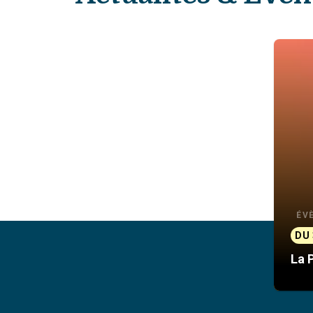
ÉV
DU 
La 