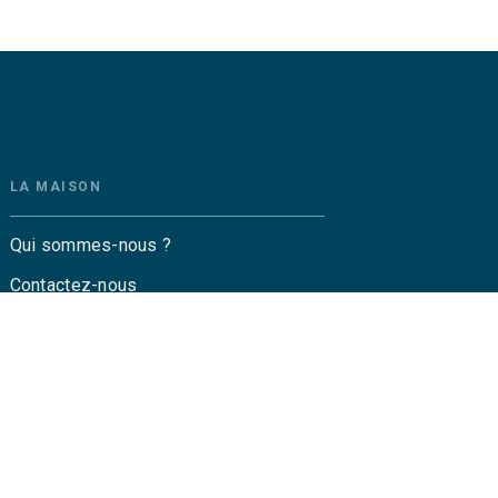
LA MAISON
Qui sommes-nous ?
Contactez-nous
Questions fréquentes
Envoyer un manuscrit
Service de presse
Droits