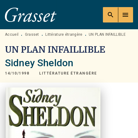
MENU
RECHERCHE
CONTENU
search
menu
PIED DE PAGE
Accueil
Grasset
Littérature étrangère
UN PLAN INFAILLIBLE
•
•
•
UN PLAN INFAILLIBLE
Sidney Sheldon
14/10/1998
LITTÉRATURE ÉTRANGÈRE