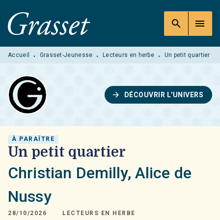
MENU
RECHERCHE
CONTENU
search
menu
PIED DE PAGE
Accueil
Grasset-Jeunesse
Lecteurs en herbe
Un petit quartier
•
•
•
arrow_forward
DÉCOUVRIR L'UNIVERS
À PARAÎTRE
Un petit quartier
Christian Demilly
,
Alice de
Nussy
28/10/2026
LECTEURS EN HERBE