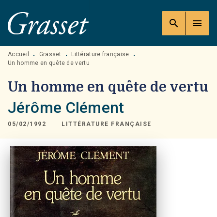
MENU
RECHERCHE
CONTENU
search
menu
PIED DE PAGE
Accueil
Grasset
Littérature française
•
•
•
Un homme en quête de vertu
Un homme en quête de vertu
Jérôme Clément
05/02/1992
LITTÉRATURE FRANÇAISE