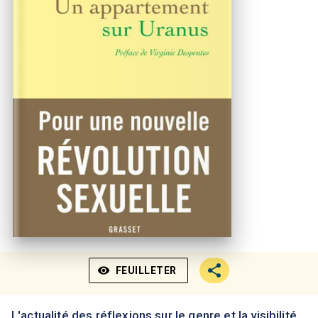
visibility
FEUILLETER
L'actualité des réflexions sur le genre et la visibilité