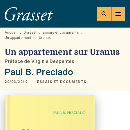
MENU
RECHERCHE
CONTENU
search
menu
PIED DE PAGE
Accueil
Grasset
Essais et documents
•
•
•
Un appartement sur Uranus
Un appartement sur Uranus
Préface de Virginie Despentes
Paul B. Preciado
20/03/2019
ESSAIS ET DOCUMENTS