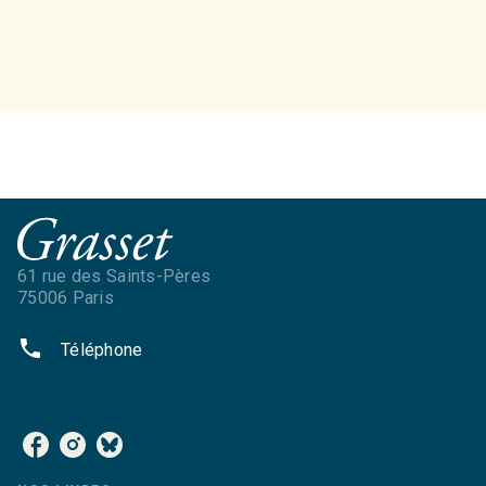
61 rue des Saints-Pères
75006 Paris
phone
Téléphone
NOS RÉSEAUX