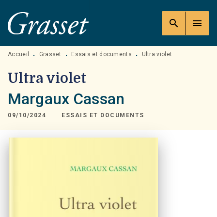
MENU
RECHERCHE
CONTENU
search
menu
PIED DE PAGE
Accueil
Grasset
Essais et documents
Ultra violet
•
•
•
Ultra violet
Margaux Cassan
09/10/2024
ESSAIS ET DOCUMENTS