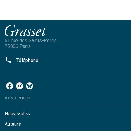
61 rue des Saints-Pères
75006 Paris
phone
Téléphone
NOS RÉSEAUX
NOS LIVRES
Nouveautés
Auteurs