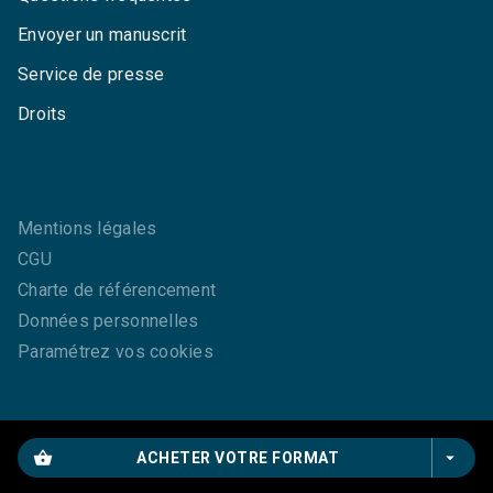
Envoyer un manuscrit
Service de presse
Droits
Mentions légales
CGU
Charte de référencement
Données personnelles
Paramétrez vos cookies
shopping_basket
arrow_drop_down
ACHETER VOTRE FORMAT
GRASSET© 2026