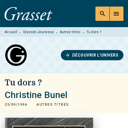
MENU
RECHERCHE
CONTENU
search
menu
PIED DE PAGE
Accueil
Grasset-Jeunesse
Autres titres
Tu dors ?
•
•
•
arrow_forward
DÉCOUVRIR L'UNIVERS
Tu dors ?
Christine Bunel
25/09/1996
AUTRES TITRES