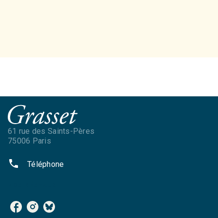
61 rue des Saints-Pères
75006 Paris
phone
Téléphone
NOS RÉSEAUX