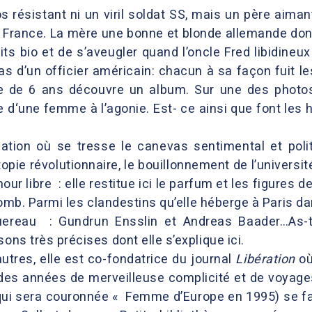
 résistant ni un viril soldat SS, mais un père aiman
a France. La mère une bonne et blonde allemande dont 
s bio et de s’aveugler quand l’oncle Fred libidineux s
ras d’un officier américain: chacun à sa façon fuit le
ille de 6 ans découvre un album. Sur une des pho
e d‘une femme à l’agonie. Est- ce ainsi que font les 
ation où se tresse le canevas sentimental et polit
’utopie révolutionnaire, le bouillonnement de l’univer
our libre : elle restitue ici le parfum et les figures
omb. Parmi les clandestins qu’elle héberge à Paris da
ereau : Gundrun Ensslin et Andreas Baader…As-tu
ons très précises dont elle s’explique ici.
utres, elle est co-fondatrice du journal
Libération
où
es années de merveilleuse complicité et de voyages
(qui sera couronnée « Femme d’Europe en 1995) se fa