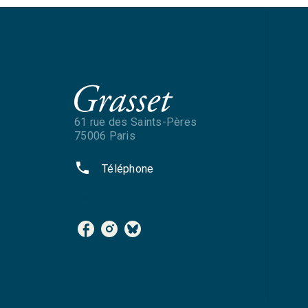
61 rue des Saints-Pères
75006 Paris
phone
Téléphone
NOS RÉSEAUX