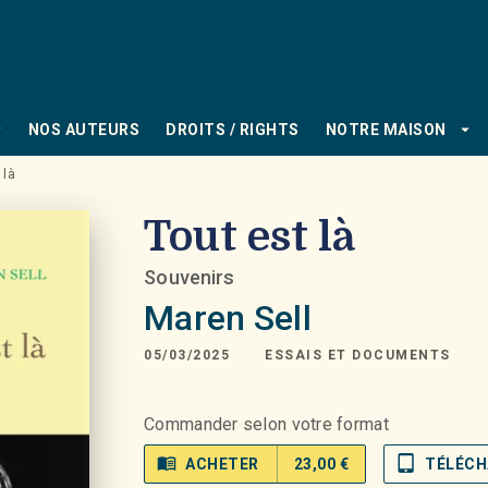
PIED DE PAGE
_down
arrow_drop_down
NOS AUTEURS
DROITS / RIGHTS
NOTRE MAISON
 là
Tout est là
Souvenirs
Maren Sell
05/03/2025
ESSAIS ET DOCUMENTS
Commander selon votre format
menu_book
tablet_mac
ACHETER
23,00 €
TÉLÉCH