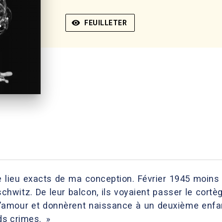
visibility
FEUILLETER
e lieu exacts de ma conception. Février 1945 moins
chwitz. De leur balcon, ils voyaient passer le cort
nt l’amour et donnèrent naissance à un deuxième enfa
ds crimes. »