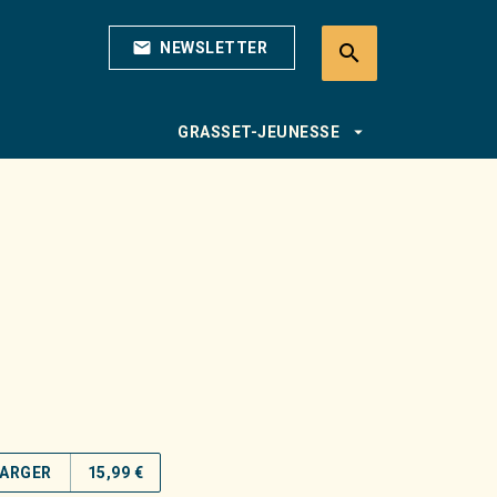
mail
NEWSLETTER
search
search
arrow_drop_down
GRASSET-JEUNESSE
ARGER
15,99 €