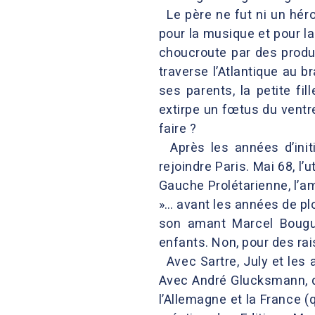
Le père ne fut ni un héros
pour la musique et pour l
choucroute par des produit
traverse l’Atlantique au b
ses parents, la petite f
extirpe un fœtus du ventr
faire ?
Après les années d’initi
rejoindre Paris. Mai 68, l
Gauche Prolétarienne, l’am
»… avant les années de pl
son amant Marcel Bougu
enfants. Non, pour des rais
Avec Sartre, July et les a
Avec André Glucksmann, d
l’Allemagne et la France 