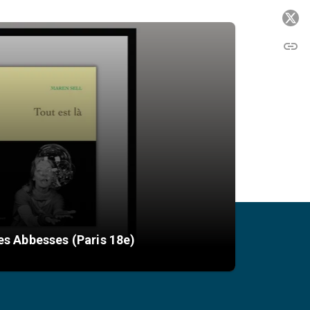
P
link
C
des Abbesses (Paris 18e)