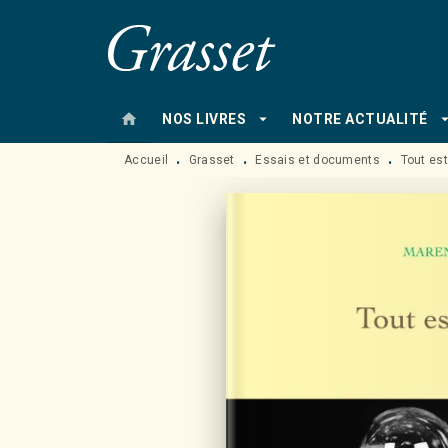
MENU
RECHERCHE
CONTENU
home
arrow_drop_down
arrow_drop
NOS LIVRES
NOTRE ACTUALITÉ
Accueil
Grasset
Essais et documents
Tout est
•
•
•