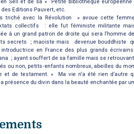
ren Sell et de sa « Petite bibliothèque européenne
 des Editions Pauvert, etc.
s triché avec la Révolution » avoue cette femme 
diktats collectifs : elle fut féministe militante 
ée à un grand patron de droite qui sera l’homme de 
ts secrets ; maoïste mais devenue bouddhiste qui 
introductrice en France des plus grands écrivain
na ; ayant souffert de sa famille mais se retrouvant
és ou non, petits-enfants nombreux, abeilles du mond
e et de testament. « Ma vie n’a été rien d’autre q
 la présence du divin dans la beauté enchantée par u
nements