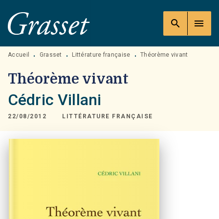
MENU
RECHERCHE
CONTENU
search
menu
PIED DE PAGE
Accueil
Grasset
Littérature française
Théorème vivant
•
•
•
Théorème vivant
Cédric Villani
22/08/2012
LITTÉRATURE FRANÇAISE