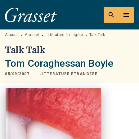
MENU
RECHERCHE
CONTENU
search
menu
PIED DE PAGE
Accueil
Grasset
Littérature étrangère
Talk Talk
•
•
•
Talk Talk
Tom Coraghessan Boyle
05/09/2007
LITTÉRATURE ÉTRANGÈRE