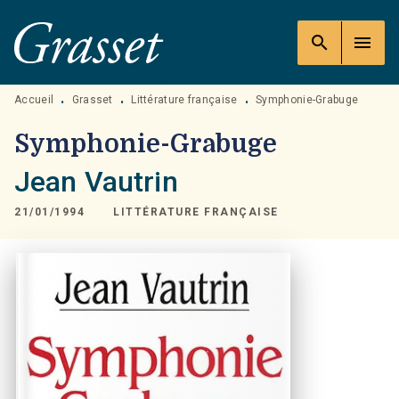
MENU
RECHERCHE
CONTENU
search
menu
PIED DE PAGE
Accueil
Grasset
Littérature française
Symphonie-Grabuge
•
•
•
Symphonie-Grabuge
Jean Vautrin
21/01/1994
LITTÉRATURE FRANÇAISE