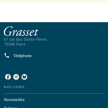
61 rue des Saints-Pères
75006 Paris
phone
Téléphone
NOS RÉSEAUX
NOS LIVRES
Nouveautés