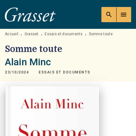
MENU
RECHERCHE
CONTENU
search
menu
PIED DE PAGE
Accueil
Grasset
Essais et documents
Somme toute
•
•
•
Somme toute
Alain Minc
23/10/2024
ESSAIS ET DOCUMENTS