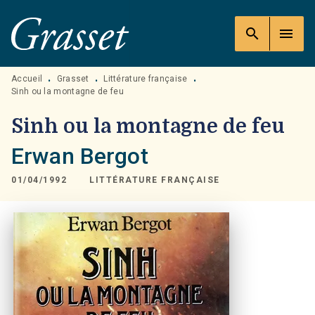
MENU
RECHERCHE
CONTENU
search
menu
PIED DE PAGE
Accueil
Grasset
Littérature française
•
•
•
Sinh ou la montagne de feu
Sinh ou la montagne de feu
Erwan Bergot
01/04/1992
LITTÉRATURE FRANÇAISE