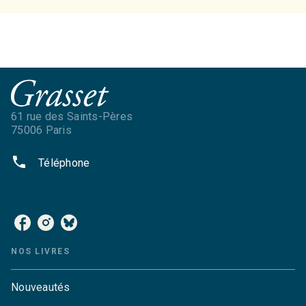
61 rue des Saints-Pères
75006 Paris
phone
Téléphone
NOS RÉSEAUX
NOS LIVRES
Nouveautés