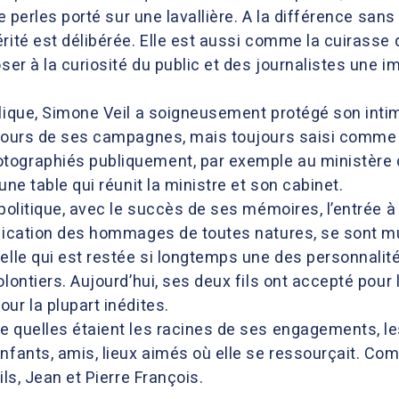
de perles porté sur une lavallière. A la différence san
érité est délibérée. Elle est aussi comme la cuira
oser à la curiosité du public et des journalistes une 
lique, Simone Veil a soigneusement protégé son intimi
 cours de ses campagnes, mais toujours saisi comme u
tographiés publiquement, par exemple au ministère d
une table qui réunit la ministre et son cabinet.
 politique, avec le succès de ses mémoires, l’entrée à
plication des hommages de toutes natures, se sont mu
elle qui est restée si longtemps une des personnalit
olontiers. Aujourd’hui, ses deux fils ont accepté pour
ur la plupart inédites.
quelles étaient les racines de ses engagements, les 
enfants, amis, lieux aimés où elle se ressourçait. C
ils, Jean et Pierre François.