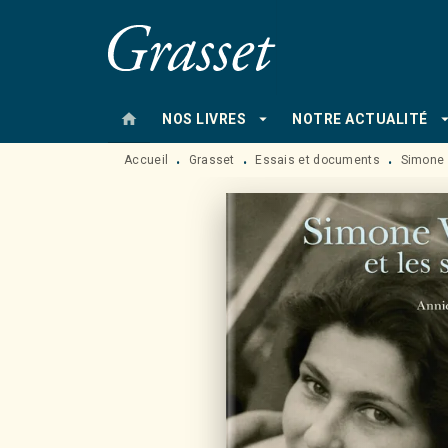
MENU
RECHERCHE
CONTENU
home
arrow_drop_down
arrow_drop
NOS LIVRES
NOTRE ACTUALITÉ
Accueil
Grasset
Essais et documents
Simone V
•
•
•