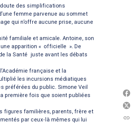
s doute des simplifications
sse d’une femme parvenue au sommet
image qui n’offre aucune prise, aucune
té familiale et amicale. Antoine, son
ne apparition « officielle ». De
e la Santé juste avant les débats
 l’Académie française et la
ltiplié les incursions médiatiques
és préférées du public. Simone Veil
P
 la première fois que soient publiées
P
figures familières, parents, frère et
link
C
ommentés par ceux-là mêmes qui lui