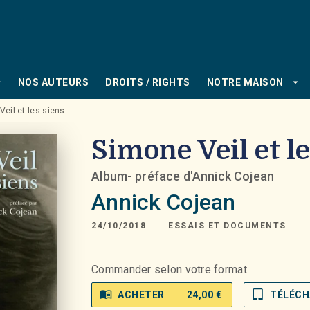
PIED DE PAGE
_down
arrow_drop_down
NOS AUTEURS
DROITS / RIGHTS
NOTRE MAISON
eil et les siens
Simone Veil et le
Album- préface d'Annick Cojean
Annick Cojean
24/10/2018
ESSAIS ET DOCUMENTS
Commander selon votre format
menu_book
tablet_mac
ACHETER
24,00 €
TÉLÉCH