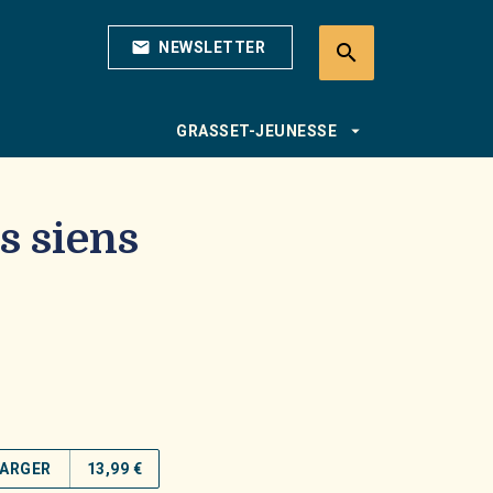
mail
NEWSLETTER
search
search
arrow_drop_down
GRASSET-JEUNESSE
s siens
ARGER
13,99 €