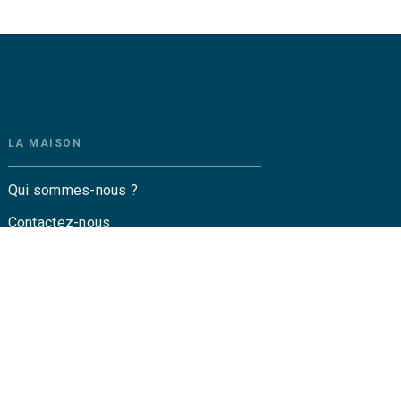
LA MAISON
Qui sommes-nous ?
Contactez-nous
Questions fréquentes
Envoyer un manuscrit
Service de presse
Droits