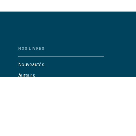
NOS LIVRES
Nouveautés
Auteurs
Catalogue Grasset
Catalogue Grasset-Jeunesse
Actualités
Agenda