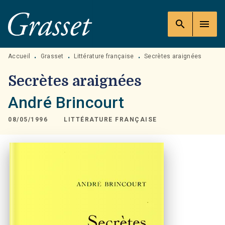
MENU
RECHERCHE
CONTENU
search
menu
PIED DE PAGE
Accueil
Grasset
Littérature française
Secrètes araignées
•
•
•
Secrètes araignées
André Brincourt
08/05/1996
LITTÉRATURE FRANÇAISE