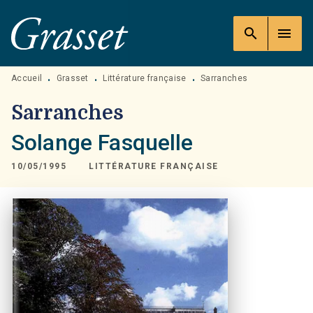
MENU
RECHERCHE
CONTENU
search
menu
PIED DE PAGE
Accueil
Grasset
Littérature française
Sarranches
•
•
•
Sarranches
Solange Fasquelle
10/05/1995
LITTÉRATURE FRANÇAISE