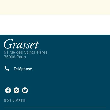
61 rue des Saints-Pères
75006 Paris
phone
Téléphone
NOS RÉSEAUX
NOS LIVRES