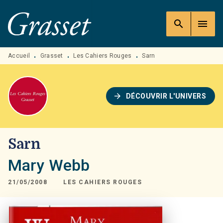
MENU
RECHERCHE
CONTENU
search
menu
PIED DE PAGE
Accueil
Grasset
Les Cahiers Rouges
Sarn
•
•
•
arrow_forward
DÉCOUVRIR L'UNIVERS
Sarn
Mary Webb
21/05/2008
LES CAHIERS ROUGES