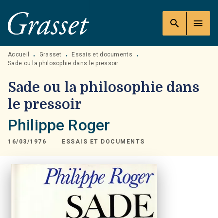
MENU
RECHERCHE
CONTENU
search
menu
PIED DE PAGE
Accueil
Grasset
Essais et documents
•
•
•
Sade ou la philosophie dans le pressoir
Sade ou la philosophie dans
le pressoir
Philippe Roger
16/03/1976
ESSAIS ET DOCUMENTS